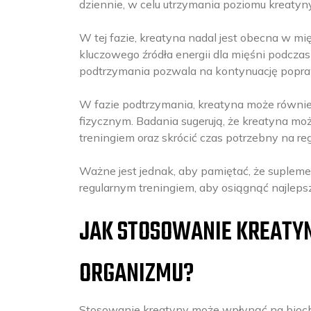
dziennie, w celu utrzymania poziomu kreatyn
W tej fazie, kreatyna nadal jest obecna w m
kluczowego źródła energii dla mięśni podcza
podtrzymania pozwala na kontynuację popraw
W fazie podtrzymania, kreatyna może równie
fizycznym. Badania sugerują, że kreatyna 
treningiem oraz skrócić czas potrzebny na re
Ważne jest jednak, aby pamiętać, że suplem
regularnym treningiem, aby osiągnąć najlepsz
JAK STOSOWANIE KREATY
ORGANIZMU?
Stosowanie kreatyny może wpłynąć na bioch