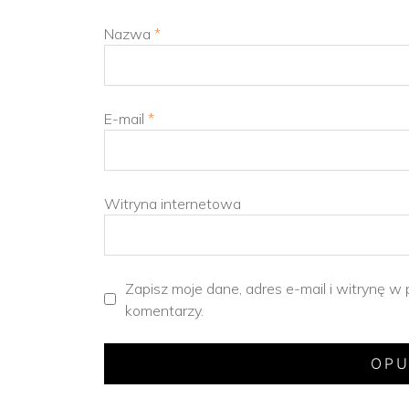
Nazwa
*
E-mail
*
Witryna internetowa
Zapisz moje dane, adres e-mail i witrynę w
komentarzy.