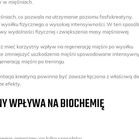
y w mięśniach.
ięśniach, co pozwala na utrzymanie poziomu fosfokreatyny,
s wysiłku fizycznego o wysokiej intensywności. W ten sposób
y wydolności fizycznej i zwiększenia masy mięśniowej.
ż mieć korzystny wpływ na regenerację mięśni po wysiłku
może zmniejszyć uszkodzenia mięśni spowodowane intensyw
generację mięśni po treningu.
entacja kreatyną powinna być zawsze łączona z właściwą die
e efekty.
NY WPŁYWA NA BIOCHEMIĘ
emię organizmu na kilka sposobów.