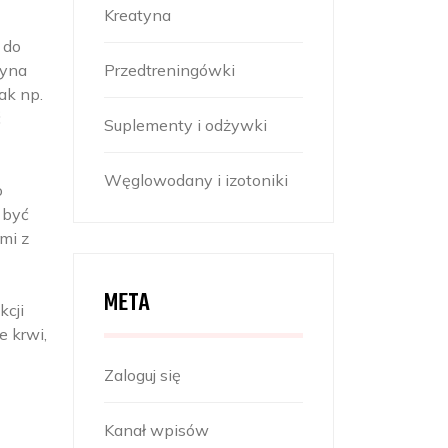
Kreatyna
 do
tyna
Przedtreningówki
ak np.
ć
Suplementy i odżywki
Węglowodany i izotoniki
o
 być
mi z
META
kcji
 krwi,
Zaloguj się
Kanał wpisów