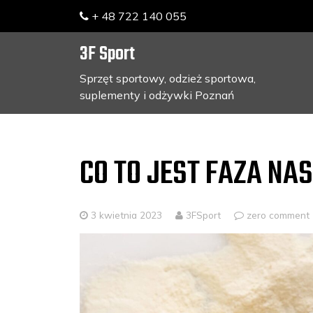
+ 48 722 140 055
3F Sport
Sprzęt sportowy, odzież sportowa,
suplementy i odżywki Poznań
Skip
to
content
CO TO JEST FAZA NA
3 kwietnia 2023
3FSport
zero comment