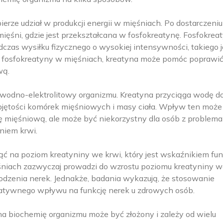
ierze udział w produkcji energii w mięśniach. Po dostarczeniu
ięśni, gdzie jest przekształcana w fosfokreatynę. Fosfokrea
dczas wysiłku fizycznego o wysokiej intensywności, takiego j
u fosfokreatyny w mięśniach, kreatyna może pomóc poprawi
wą.
 wodno-elektrolitowy organizmu. Kreatyna przyciąga wodę d
bjętości komórek mięśniowych i masy ciała. Wpływ ten może
 mięśniową, ale może być niekorzystny dla osób z problema
niem krwi.
ć na poziom kreatyniny we krwi, który jest wskaźnikiem fun
niach zazwyczaj prowadzi do wzrostu poziomu kreatyniny we
odzenia nerek. Jednakże, badania wykazują, że stosowanie
tywnego wpływu na funkcję nerek u zdrowych osób.
a biochemię organizmu może być złożony i zależy od wielu