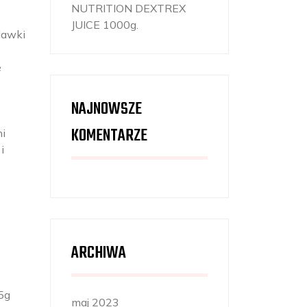
NUTRITION DEXTREX
JUICE 1000g.
dawki
e
NAJNOWSZE
KOMENTARZE
ni
i
ARCHIWA
5g
maj 2023