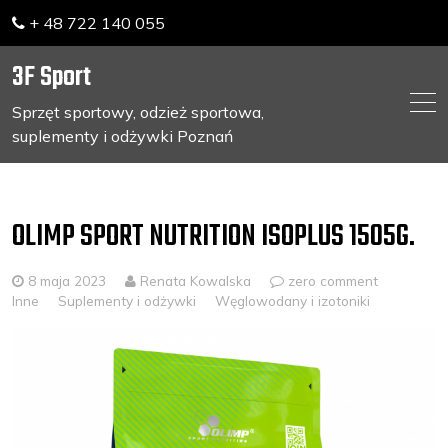
+ 48 722 140 055
3F Sport
Sprzęt sportowy, odzież sportowa,
suplementy i odżywki Poznań
Skip
to
content
OLIMP SPORT NUTRITION ISOPLUS 1505G.
8 maja 2023
Renata Kowalska
zero comment
Inne
Suplementy i odżywki
Węglowodany i izotoniki