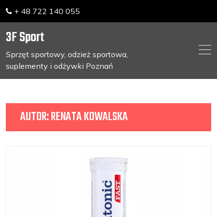
+ 48 722 140 055
3F Sport
Sprzęt sportowy, odzież sportowa,
suplementy i odżywki Poznań
Skip
to
content
AUTOR:
RENATA KOWALSKA