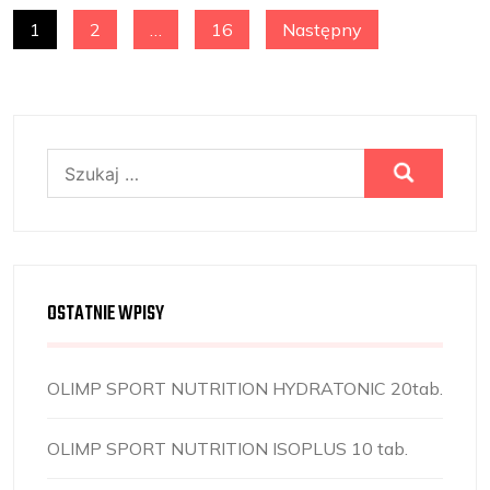
NAWIGACJA
1
2
…
16
Następny
PO
WPISACH
Szukaj:
OSTATNIE WPISY
OLIMP SPORT NUTRITION HYDRATONIC 20tab.
OLIMP SPORT NUTRITION ISOPLUS 10 tab.