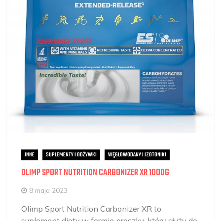
INNE
SUPLEMENTY I ODŻYWKI
WĘGLOWODANY I IZOTONIKI
OLIMP SPORT NUTRITION CARBONIZER XR 1000G
8 maja 2023
Olimp Sport Nutrition Carbonizer XR to
suplement diety w formie proszku, który służy do