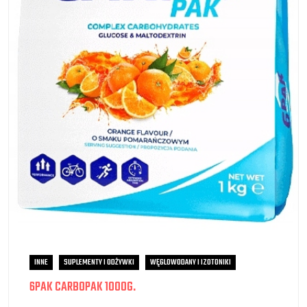
INNE
SUPLEMENTY I ODŻYWKI
WĘGLOWODANY I IZOTONIKI
6PAK CARBOPAK 1000G.