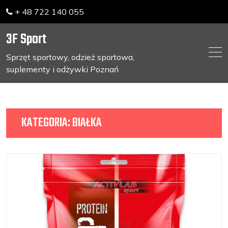
+ 48 722 140 055
3F Sport
Sprzęt sportowy, odzież sportowa,
suplementy i odżywki Poznań
Skip
to
content
KATEGORIA:
BIAŁKA