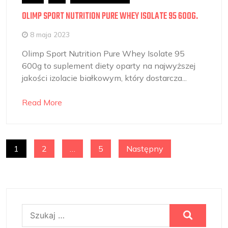
OLIMP SPORT NUTRITION PURE WHEY ISOLATE 95 600G.
8 maja 2023
Olimp Sport Nutrition Pure Whey Isolate 95
600g to suplement diety oparty na najwyższej
jakości izolacie białkowym, który dostarcza...
Read More
NAWIGACJA
1
2
…
5
Następny
PO
WPISACH
Szukaj: