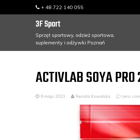
+ 48 722 140 055
3F Sport
Sprzęt sportowy, odzież sportowa,
suplementy i odżywki Poznań
Skip
to
content
ACTIVLAB SOYA PRO 
8 maja 2023
Renata Kowalska
zero co