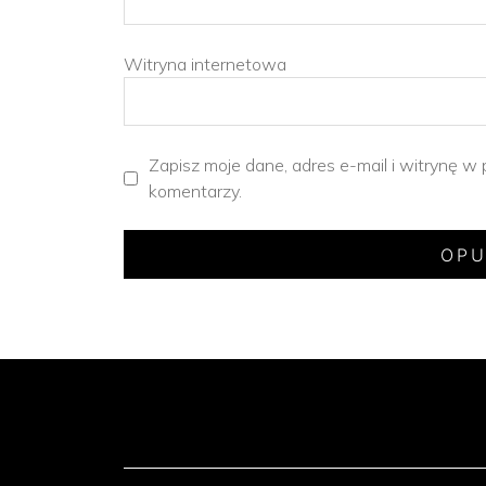
Witryna internetowa
Zapisz moje dane, adres e-mail i witrynę w
komentarzy.