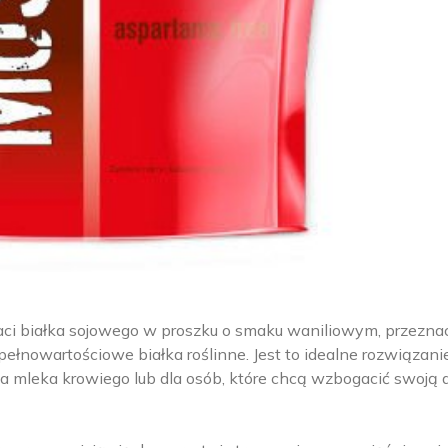
taci białka sojowego w proszku o smaku waniliowym, przezn
pełnowartościowe białka roślinne. Jest to idealne rozwiązani
a mleka krowiego lub dla osób, które chcą wzbogacić swoją d