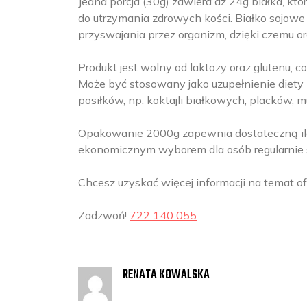
Jedna porcja (30g) zawiera aż 24g białka, kt
do utrzymania zdrowych kości. Białko sojowe
przyswajania przez organizm, dzięki czemu o
Produkt jest wolny od laktozy oraz glutenu, 
Może być stosowany jako uzupełnienie diety p
posiłków, np. koktajli białkowych, placków, mu
Opakowanie 2000g zapewnia dostateczną iloś
ekonomicznym wyborem dla osób regularnie st
Chcesz uzyskać więcej informacji na temat 
Zadzwoń!
722 140 055
RENATA KOWALSKA