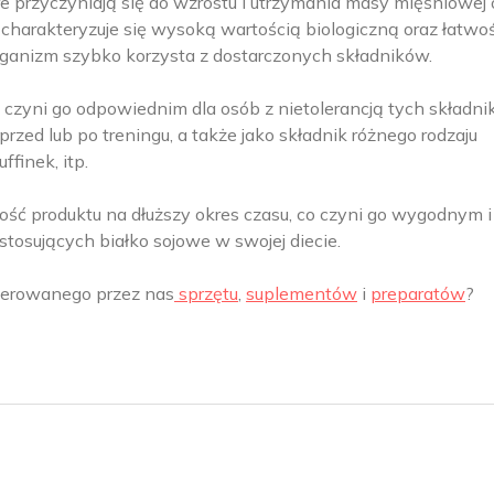
óre przyczyniają się do wzrostu i utrzymania masy mięśniowej 
 charakteryzuje się wysoką wartością biologiczną oraz łatwo
rganizm szybko korzysta z dostarczonych składników.
co czyni go odpowiednim dla osób z nietolerancją tych składni
rzed lub po treningu, a także jako składnik różnego rodzaju
ffinek, itp.
ć produktu na dłuższy okres czasu, co czyni go wygodnym i
osujących białko sojowe w swojej diecie.
oferowanego przez nas
sprzętu
,
suplementów
i
preparatów
?