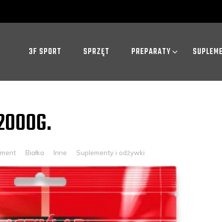
3F SPORT
SPRZĘT
PREPARATY
SUPLEM
2000G.
mment
Białka
Inne
Suplementy i odżywki