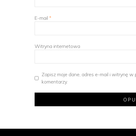
E-mail
*
Witryna internetowa
Zapisz moje dane, adres e-mail i witrynę w
komentarzy.