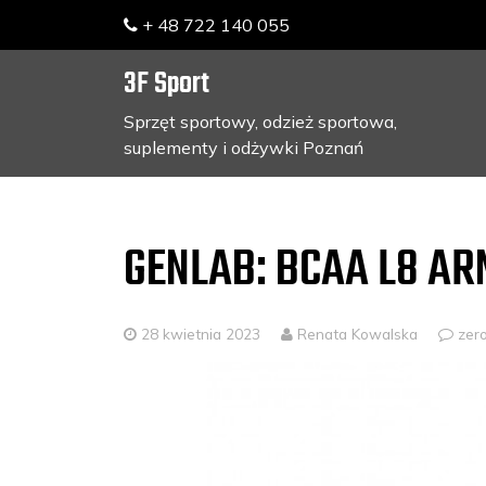
+ 48 722 140 055
3F Sport
Sprzęt sportowy, odzież sportowa,
suplementy i odżywki Poznań
Skip
to
content
GENLAB: BCAA L8 A
28 kwietnia 2023
Renata Kowalska
zer