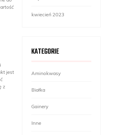
artość
kwiecień 2023
KATEGORIE
i
kt jest
Aminokwasy
ść
ę z
Białka
Gainery
Inne