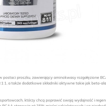
w postaci proszku, zawierający aminokwasy rozgałęzione B
8:1:1, a także dodatkowe składniki aktywne takie jak beta-al
sportowcach, którzy chcą poprawić swoją wydajność i regen
ne BCAA stanowią aż 35% mięśni szkieletowych i są niezbęd