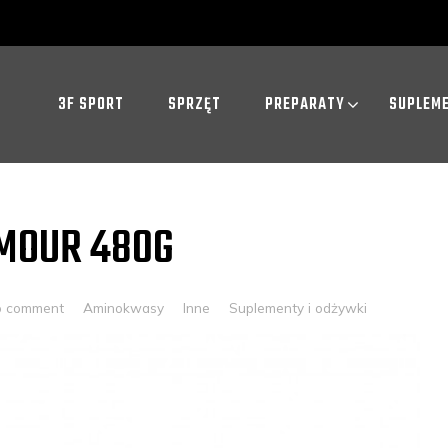
3F SPORT
SPRZĘT
PREPARATY
SUPLEM
RMOUR 480G
o comment
Aminokwasy
Inne
Suplementy i odżywki