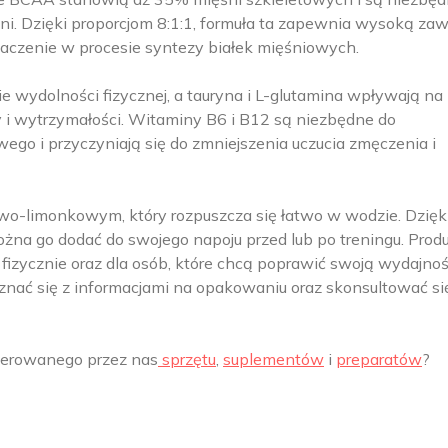
i. Dzięki proporcjom 8:1:1, formuła ta zapewnia wysoką zaw
aczenie w procesie syntezy białek mięśniowych.
wydolności fizycznej, a tauryna i L-glutamina wpływają na
ły i wytrzymałości. Witaminy B6 i B12 są niezbędne do
go i przyczyniają się do zmniejszenia uczucia zmęczenia i
o-limonkowym, który rozpuszcza się łatwo w wodzie. Dzięk
można go dodać do swojego napoju przed lub po treningu. Produ
izycznie oraz dla osób, które chcą poprawić swoją wydajno
znać się z informacjami na opakowaniu oraz skonsultować si
oferowanego przez nas
sprzętu
,
suplementów
i
preparatów
?