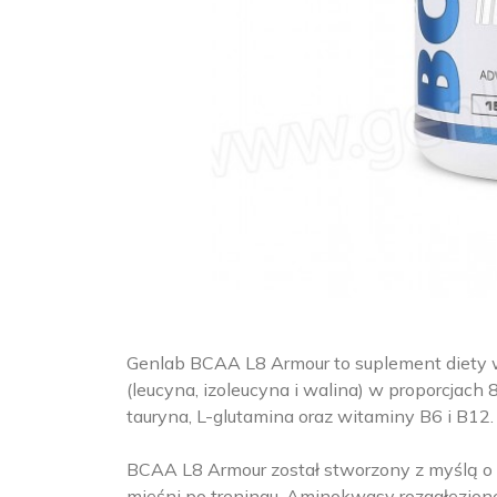
Genlab BCAA L8 Armour to suplement diety 
(leucyna, izoleucyna i walina) w proporcjach 
tauryna, L-glutamina oraz witaminy B6 i B12.
BCAA L8 Armour został stworzony z myślą o 
mięśni po treningu. Aminokwasy rozgałęzio