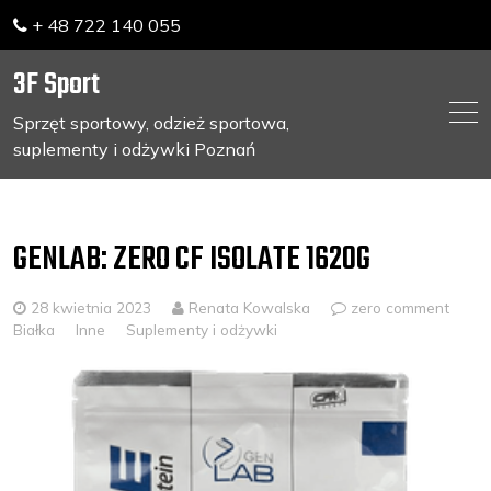
+ 48 722 140 055
3F Sport
Sprzęt sportowy, odzież sportowa,
suplementy i odżywki Poznań
Skip
to
content
GENLAB: ZERO CF ISOLATE 1620G
28 kwietnia 2023
Renata Kowalska
zero comment
Białka
Inne
Suplementy i odżywki