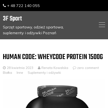
+ 48 722 140 055
3F Sport
Sprzęt sportowy, odzież sportowa,
suplementy i odżywki Poznań
Skip
to
content
HUMAN CODE: WHEYCODE PROTEIN 1500G
28 kwietnia 2023
Renata Kowalska
zero comment
Białka
Inne
Suplementy i odżywki