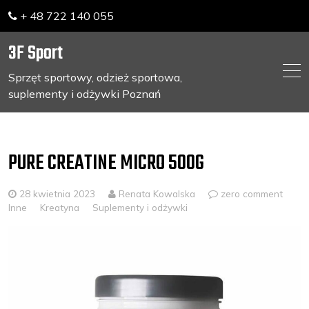
+ 48 722 140 055
3F Sport
Sprzęt sportowy, odzież sportowa,
suplementy i odżywki Poznań
Skip
to
content
PURE CREATINE MICRO 500G
28 kwietnia 2023
Renata Kowalska
zero comment
Inne
Kreatyna
Suplementy i odżywki