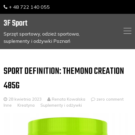
+ 48 722 140 055
3F Sport
Sprzęt sportowy, odzież sportowa,
suplementy i odżywki Poznań
Skip
to
content
SPORT DEFINITION: THEMONO CREATION
485G
28 kwietnia 2023
Renata Kowalska
zero comment
Inne
Kreatyna
Suplementy i odżywki