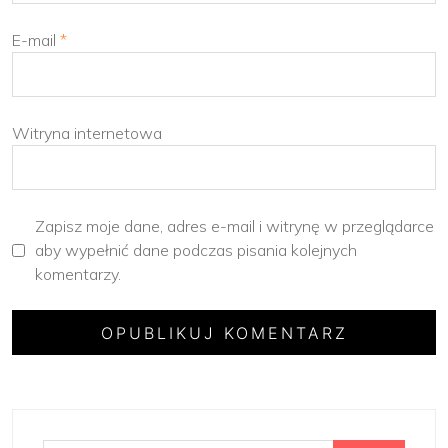
E-mail
*
Witryna internetowa
Zapisz moje dane, adres e-mail i witrynę w przeglądarce
aby wypełnić dane podczas pisania kolejnych
komentarzy.