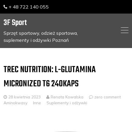
+ 48 722 140 055
3F Sport
Sprzęt sportowy, odzież sportowa,
suplementy i odżywki Poznań
Skip
to
content
TREC NUTRITION: L-GLUTAMINA
MICRONIZED T6 240KAPS
28 kwietnia 2023
Renata Kowalska
zero comment
Aminokwasy
Inne
Suplementy i odżywki