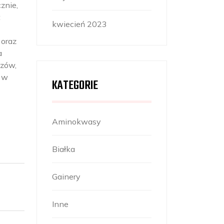
znie,
t
kwiecień 2023
 oraz
a
czów,
t w
KATEGORIE
Aminokwasy
Białka
Gainery
Inne