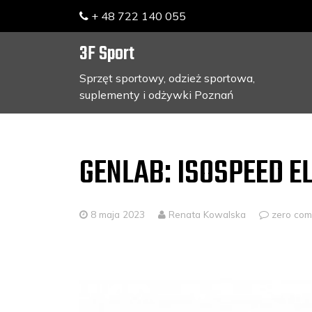
+ 48 722 140 055
3F Sport
Sprzęt sportowy, odzież sportowa,
suplementy i odżywki Poznań
Skip
to
content
GENLAB: ISOSPEED E
8 maja 2023
Renata Kowalska
zero co