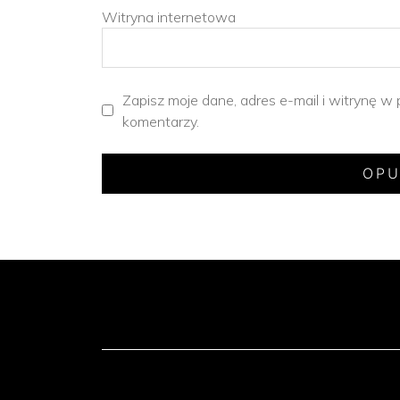
Witryna internetowa
Zapisz moje dane, adres e-mail i witrynę w
komentarzy.