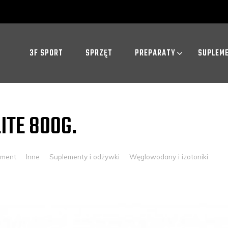
3F SPORT
SPRZĘT
PREPARATY
SUPLEM
LITE 800G.
mment
Inne
Suplementy i odżywki
Węglowodany i izotoniki