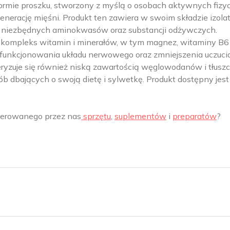
formie proszku, stworzony z myślą o osobach aktywnych fizyc
nerację mięśni. Produkt ten zawiera w swoim składzie izola
wi niezbędnych aminokwasów oraz substancji odżywczych.
kompleks witamin i minerałów, w tym magnez, witaminy B6
o funkcjonowania układu nerwowego oraz zmniejszenia uczuci
teryzuje się również niską zawartością węglowodanów i tłusz
sób dbających o swoją dietę i sylwetkę. Produkt dostępny jes
oferowanego przez nas
sprzętu
,
suplementów
i
preparatów
?