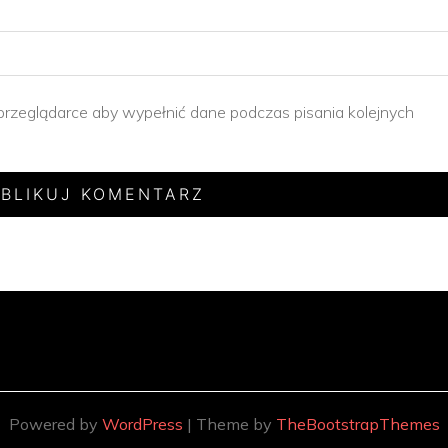
 przeglądarce aby wypełnić dane podczas pisania kolejnych
Powered by
WordPress
| Theme by
TheBootstrapThemes