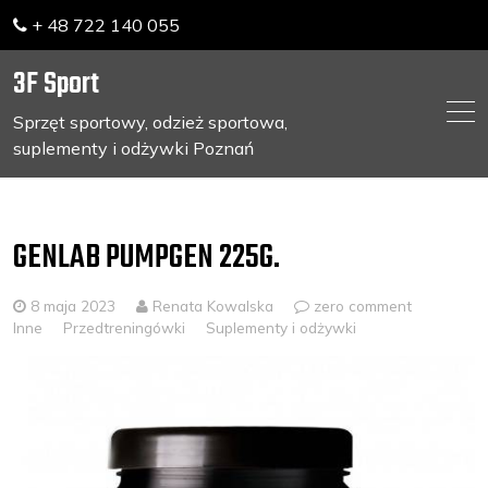
+ 48 722 140 055
3F Sport
Sprzęt sportowy, odzież sportowa,
suplementy i odżywki Poznań
Skip
to
content
GENLAB PUMPGEN 225G.
8 maja 2023
Renata Kowalska
zero comment
Inne
Przedtreningówki
Suplementy i odżywki