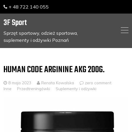
+ 48 722 140 055
3F Sport
Sprzęt sportowy, odzież sportowa,
suplementy i odżywki Poznań
Skip
to
content
HUMAN CODE ARGININE AKG 200G.
8 maja 2023
Renata Kowalska
zero comment
Inne
Przedtreningówki
Suplementy i odżywki