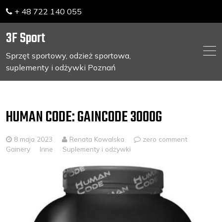
+ 48 722 140 055
3F Sport
Sprzęt sportowy, odzież sportowa,
suplementy i odżywki Poznań
Skip
to
content
HUMAN CODE: GAINCODE 3000G
8 maja 2023
Renata Kowalska
zero comment
Gainery
Inne
Suplementy i odżywki