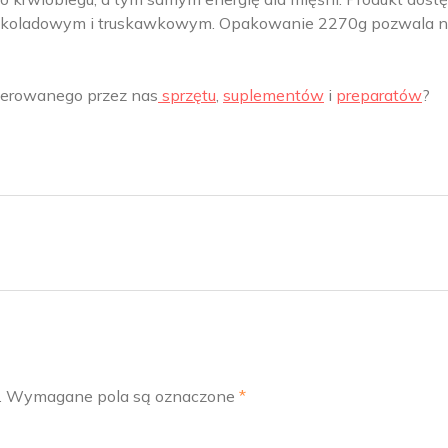
czekoladowym i truskawkowym. Opakowanie 2270g pozwala 
oferowanego przez nas
sprzętu
,
suplementów
i
preparatów
?
.
Wymagane pola są oznaczone
*