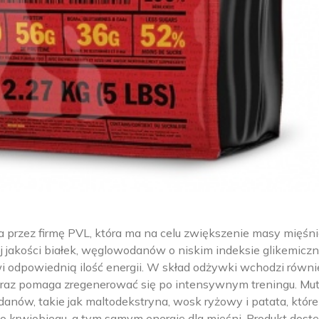
przez firmę PVL, która ma na celu zwiększenie masy mięśn
ej jakości białek, węglowodanów o niskim indeksie glikemicz
i odpowiednią ilość energii. W skład odżywki wchodzi równi
oraz pomaga zregenerować się po intensywnym treningu. Mu
nów, takie jak maltodekstryna, wosk ryżowy i patata, które
o krwiobiegu, a tym samym energię dla mięśni. Produkt dost