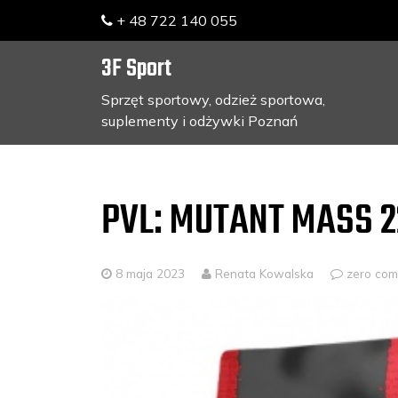
+ 48 722 140 055
3F Sport
Sprzęt sportowy, odzież sportowa,
suplementy i odżywki Poznań
Skip
to
content
PVL: MUTANT MASS 2
8 maja 2023
Renata Kowalska
zero co