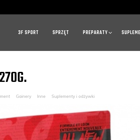
3F SPORT
SPRZĘT
PREPARATY
SUPLEM
270G.
mment
Gainery
Inne
Suplementy i odżywki