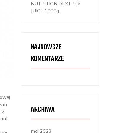
NUTRITION DEXTREX
JUICE 1000g.
NAJNOWSZE
KOMENTARZE
iowej
nym
ARCHIWA
eż
tant
maj 2023
ępny